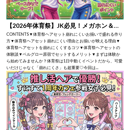
【2026年体育祭】JK必見！メガホン＆うちわに映える崩れにくい「最強お揃いヘア」特集
CONTENTS▼体育祭ヘアセット崩れにくいお揃いで盛れる作り
方▼体育祭ヘアセット崩れにくい理由とお揃いが映える理由▼
体育祭ヘアセットを崩れにくくするコツ▼体育祭ヘアセットの
体験談▼ベルグロー原宿でセットするメリット▼まずは体験か
ら始めてみませんか？体育祭は1日中動くイベントだから、可愛
いだけじゃなく「崩れにくさ」も超重要♡今回は...