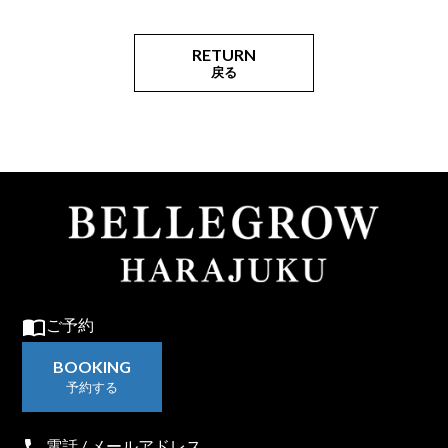
RETURN
戻る
import_contacts
ご予約
BOOKING
予約する
電話 / メールアドレス