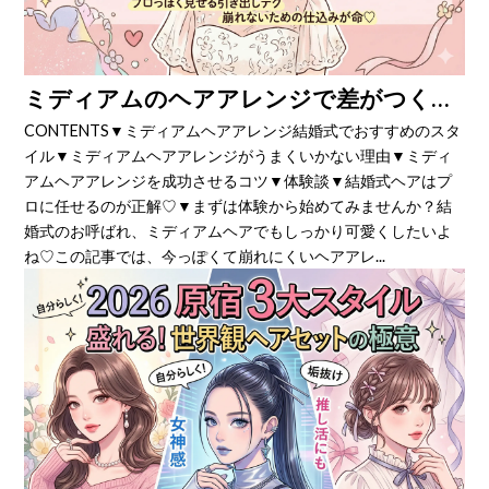
ミディアムのヘアアレンジで差がつく♡結婚式にぴったりの上品スタイル完全ガイド
CONTENTS▼ミディアムヘアアレンジ結婚式でおすすめのスタ
イル▼ミディアムヘアアレンジがうまくいかない理由▼ミディ
アムヘアアレンジを成功させるコツ▼体験談▼結婚式ヘアはプ
ロに任せるのが正解♡▼まずは体験から始めてみませんか？結
婚式のお呼ばれ、ミディアムヘアでもしっかり可愛くしたいよ
ね♡この記事では、今っぽくて崩れにくいヘアアレ...
B