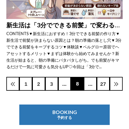
新生活は「3分でできる前髪」で変わる♡朝の準備がラクになる簡単ヘアセット術
CONTENTS▼新生活におすすめ！3分でできる前髪の作り方▼
新生活で前髪が決まらない原因とは？朝の準備の落とし穴▼3分
でできる前髪をキープするコツ▼体験談▼ベルグロー原宿でヘ
アセットするメリット▼まずは体験から始めてみませんか？新
生活が始まると、朝の準備にバタバタしがち。でも前髪がキマ
るだけで一気に可愛さも気分もUP♡今回は「3分で...
8
1
2
3
...
...
27
BOOKING
予約する