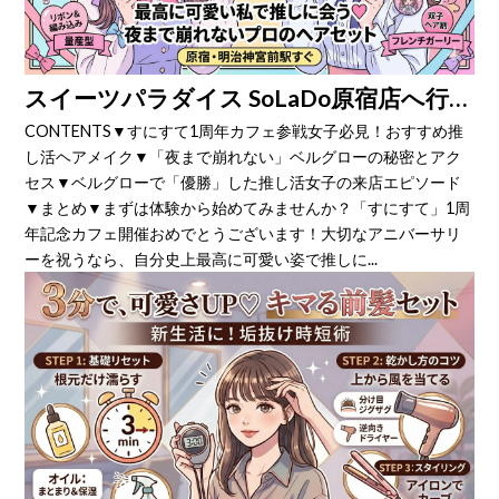
スイーツパラダイス SoLaDo原宿店へ行くなら！すにすて1周年カフェを「量産型ヘアセット」で優勝するコツ
CONTENTS▼すにすて1周年カフェ参戦女子必見！おすすめ推
し活ヘアメイク▼「夜まで崩れない」ベルグローの秘密とアク
セス▼ベルグローで「優勝」した推し活女子の来店エピソード
▼まとめ▼まずは体験から始めてみませんか？「すにすて」1周
年記念カフェ開催おめでとうございます！大切なアニバーサリ
ーを祝うなら、自分史上最高に可愛い姿で推しに...