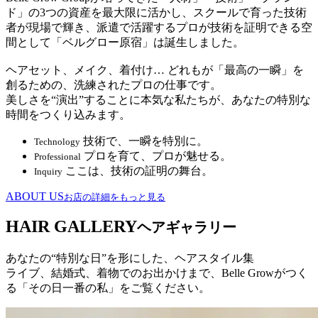
ド」の3つの資産を最大限に活かし、スクールで育った技術
者が現場で輝き、派遣で活躍するプロが技術を証明できる空
間として「ベルグロー原宿」は誕生しました。
ヘアセット、メイク、着付け… どれもが「最高の一瞬」を
創るための、洗練されたプロの仕事です。
美しさを“演出”することに本気な私たちが、あなたの特別な
時間をつくり込みます。
技術で、一瞬を特別に。
Technology
プロを育て、プロが魅せる。
Professional
ここは、技術の証明の舞台。
Inquiry
ABOUT US
お店の詳細をもっと見る
HAIR GALLERY
ヘアギャラリー
あなたの“特別な日”を形にした、ヘアスタイル集
ライブ、結婚式、着物でのお出かけまで、Belle Growがつく
る「その日一番の私」をご覧ください。