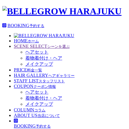
BOOKING
予約する
HOME
ホーム
SCENE SELECT
シーンを選ぶ
ヘアセット
着物着付け・ヘア
メイクアップ
PRICE
料金一覧
HAIR GALLERY
ヘアギャラリー
STAFF LIST
スタッフリスト
COUPON
クーポン情報
ヘアセット
着物着付け・ヘア
メイクアップ
COLUMN
コラム
ABOUT US
当店について
BOOKING
予約する