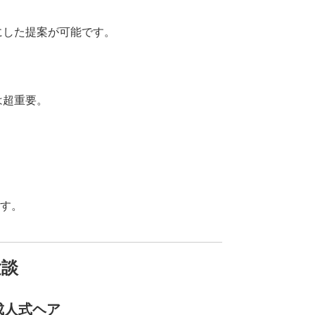
にした提案が可能です。
は超重要。
ます。
験談
成人式ヘア