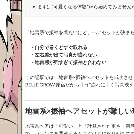
▼ まずは“可愛くなる体験”から始めてみません
「地雷系で振袖を着たいけど、ヘアセットが決ま
・自分で巻くとすぐ取れる
・左右差が出て写真が盛れない
・地雷感が強すぎて振袖と合わない
この記事では、地雷系×振袖ヘアセットを成功さ
BELLE GROW 原宿だから叶う“崩れにくく写真
地雷系×振袖ヘアセットが難しい
地雷系ヘアは「可愛い」と「計算された重さ・束
で、バランスを間違えるとちぐはぐになりがちで