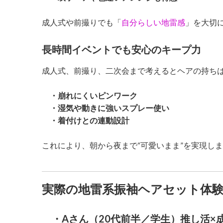
成人式や前撮りでも「
自分らしい地雷感
」を大切
長時間イベントでも安心のキープ力
成人式、前撮り、二次会まで考えるとヘアの持ち
・崩れにくいピンワーク
・湿気や動きに強いスプレー使い
・着付けとの連動設計
これにより、朝から夜まで“可愛いまま”を実現し
実際の地雷系振袖ヘアセット体
・Aさん（20代前半／学生）推し活×