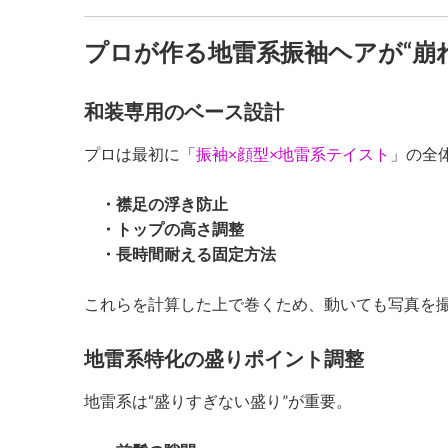
プロが作る地雷系振袖ヘアが“崩
和装専用のベース設計
プロは最初に「
振袖×顔型×地雷系テイスト
」の全
・襟足の浮き防止
・トップの高さ調整
・長時間耐える固定方法
これらを計算した上で巻くため、動いても写真を
地雷系特化の盛りポイント調整
地雷系は“盛りすぎない盛り”が重要。