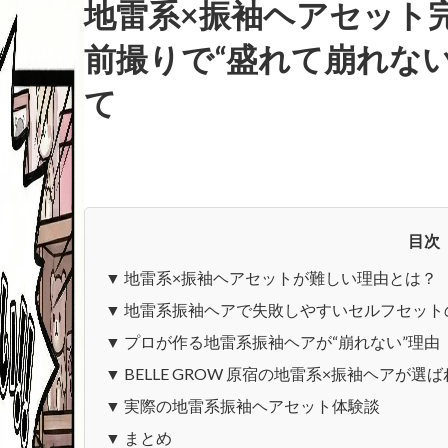
地雷系×振袖ヘアセット
前撮りで“盛れて崩れな
て
目次
▼ 地雷系×振袖ヘアセットが難しい理由とは？
▼ 地雷系振袖ヘアで失敗しやすいセルフセット
▼ プロが作る地雷系振袖ヘアが“崩れない”理由
▼ BELLE GROW 原宿の地雷系×振袖ヘアが選
▼ 実際の地雷系振袖ヘアセット体験談
▼ まとめ