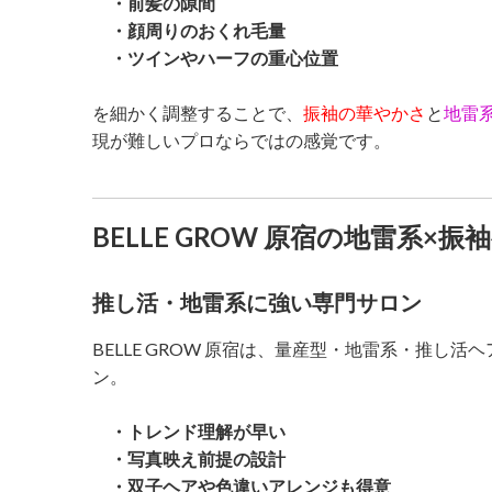
・前髪の隙間
・顔周りのおくれ毛量
・ツインやハーフの重心位置
を細かく調整することで、
振袖の華やかさ
と
地雷
現が難しいプロならではの感覚です。
BELLE GROW 原宿の地雷系×
推し活・地雷系に強い専門サロン
BELLE GROW 原宿は、量産型・地雷系・推し
ン。
・トレンド理解が早い
・写真映え前提の設計
・双子ヘアや色違いアレンジも得意