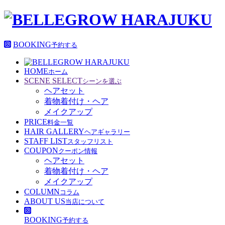
BOOKING
予約する
HOME
ホーム
SCENE SELECT
シーンを選ぶ
ヘアセット
着物着付け・ヘア
メイクアップ
PRICE
料金一覧
HAIR GALLERY
ヘアギャラリー
STAFF LIST
スタッフリスト
COUPON
クーポン情報
ヘアセット
着物着付け・ヘア
メイクアップ
COLUMN
コラム
ABOUT US
当店について
BOOKING
予約する