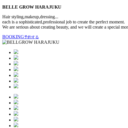
BELLE GROW HARAJUKU
Hair styling,makeup,dressing...
each is a sophisticated,professional job to create the perfect moment.
We are serious about creating beauty, and we will create a special mo
BOOKING
予約する