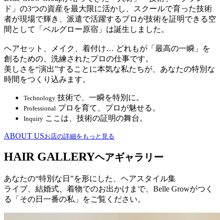
ド」の3つの資産を最大限に活かし、スクールで育った技術
者が現場で輝き、派遣で活躍するプロが技術を証明できる空
間として「ベルグロー原宿」は誕生しました。
ヘアセット、メイク、着付け… どれもが「最高の一瞬」を
創るための、洗練されたプロの仕事です。
美しさを“演出”することに本気な私たちが、あなたの特別な
時間をつくり込みます。
技術で、一瞬を特別に。
Technology
プロを育て、プロが魅せる。
Professional
ここは、技術の証明の舞台。
Inquiry
ABOUT US
お店の詳細をもっと見る
HAIR GALLERY
ヘアギャラリー
あなたの“特別な日”を形にした、ヘアスタイル集
ライブ、結婚式、着物でのお出かけまで、Belle Growがつく
る「その日一番の私」をご覧ください。