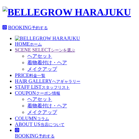
BOOKING
予約する
HOME
ホーム
SCENE SELECT
シーンを選ぶ
ヘアセット
着物着付け・ヘア
メイクアップ
PRICE
料金一覧
HAIR GALLERY
ヘアギャラリー
STAFF LIST
スタッフリスト
COUPON
クーポン情報
ヘアセット
着物着付け・ヘア
メイクアップ
COLUMN
コラム
ABOUT US
当店について
BOOKING
予約する