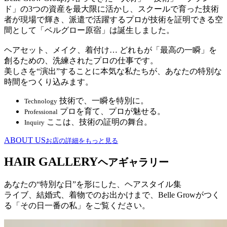
ド」の3つの資産を最大限に活かし、スクールで育った技術
者が現場で輝き、派遣で活躍するプロが技術を証明できる空
間として「ベルグロー原宿」は誕生しました。
ヘアセット、メイク、着付け… どれもが「最高の一瞬」を
創るための、洗練されたプロの仕事です。
美しさを“演出”することに本気な私たちが、あなたの特別な
時間をつくり込みます。
技術で、一瞬を特別に。
Technology
プロを育て、プロが魅せる。
Professional
ここは、技術の証明の舞台。
Inquiry
ABOUT US
お店の詳細をもっと見る
HAIR GALLERY
ヘアギャラリー
あなたの“特別な日”を形にした、ヘアスタイル集
ライブ、結婚式、着物でのお出かけまで、Belle Growがつく
る「その日一番の私」をご覧ください。