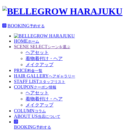
BOOKING
予約する
HOME
ホーム
SCENE SELECT
シーンを選ぶ
ヘアセット
着物着付け・ヘア
メイクアップ
PRICE
料金一覧
HAIR GALLERY
ヘアギャラリー
STAFF LIST
スタッフリスト
COUPON
クーポン情報
ヘアセット
着物着付け・ヘア
メイクアップ
COLUMN
コラム
ABOUT US
当店について
BOOKING
予約する