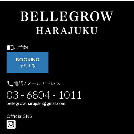
import_contacts
ご予約
BOOKING
予約する
local_phone
電話 / メールアドレス
03 - 6804 - 1011
bellegrow.harajuku@gmail.com
Official SNS