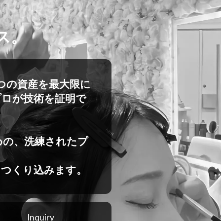
ス。
の3つの資産を最大限に
プロが技術を証明で
めの、洗練されたプ
をつくり込みます。
Inquiry