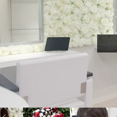
each is a 
We are s