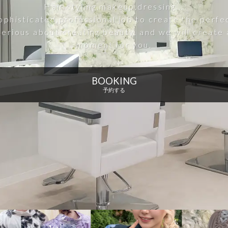
Hair styling,makeup,dressing...
sophisticated,professional job to create the perf
erious about creating beauty, and we will create 
moment for you.
BOOKING
予約する